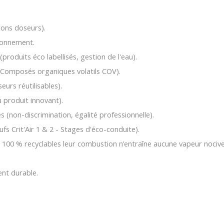
acons doseurs).
ironnement.
roduits éco labellisés, gestion de l'eau).
r (Composés organiques volatils COV).
urs réutilisables).
 produit innovant).
s (non-discrimination, égalité professionnelle).
fs Crit'Air 1 & 2 - Stages d'éco-conduite).
es 100 % recyclables leur combustion n’entraîne aucune vapeur nociv
nt durable.